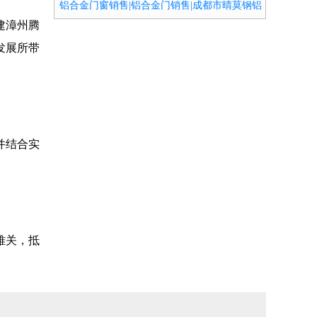
铝合金门窗销售|铝合金门销售|成都市晴莫钢铝
门窗有限公司
建漳州腾
发展所带
并结合实
难关，抵