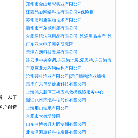
果树，花卉及种苗繁殖，禽畜水产养殖及加工
郑州市金山焕彩实业有限公司
江西品焱网络科技有限公司--保险柜
苏州澳利康生物技术有限公司
衢州市华尔威树脂有限公司
合肥盾腾洗涤用品有限公司_洗涤用品生产_洗
涤用品加工
广东亚太电子商务研究院
天津布朗科技发展有限公司
连云港中央空调,连云港地暖,爱思特,连云港市
爱斯特暖通设备工程有限公司
宁夏巨龙发彩钢结构有限公司
沧州芸桂渔业有限公司|远洋捕捞|渔业捕捞
慧庠广东母婴健康科技有限公司
上海浦东新区三栖应急救援保障服务中心
辑，以了
浙江兆泰环境科技股份有限公司
客户创造
上海那山轴承有限公司
合肥市大兴塔陵园
山东省博兴县方圆制桶有限公司
北京泽源惠通科技发展有限公司